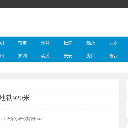
明
布吉
沙井
松岗
福永
西乡
州
罗湖
清溪
长安
虎门
寮步
铁920米