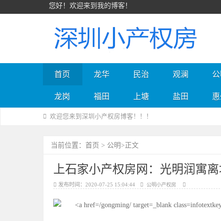
您好！欢迎来到我的博客！
首页
龙华
民治
观澜
公
深圳小产权房
龙岗
福田
上塘
盐田
惠
欢迎您来到深圳小产权房博客！！！
首页
公明
当前位置：
>
>正文
上石家小产权房网：光明润寓离地
发布时间：2020-07-25 15:04:44
公明小产权房