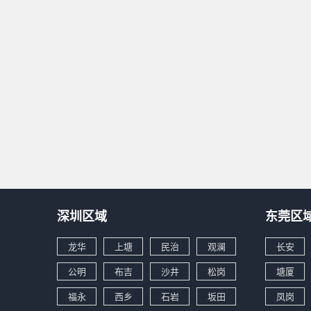
深圳区域
东莞区
龙华
上塘
民治
观澜
长安
公明
布吉
沙井
松岗
塘厦
福永
西乡
石岩
坂田
凤岗