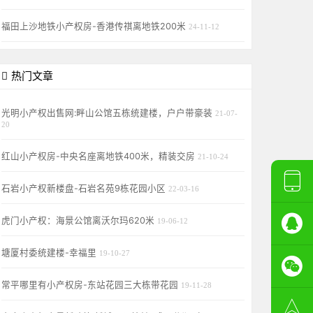
福田上沙地铁小产权房-香港传祺离地铁200米
24-11-12
热门文章
光明小产权出售网:畔山公馆五栋统建楼，户户带豪装
21-07-
20
红山小产权房-中央名座离地铁400米，精装交房
21-10-24
石岩小产权新楼盘-石岩名苑9栋花园小区
22-03-16
虎门小产权：海景公馆离沃尔玛620米
19-06-12
塘厦村委统建楼-幸福里
19-10-27
常平哪里有小产权房-东站花园三大栋带花园
19-11-28