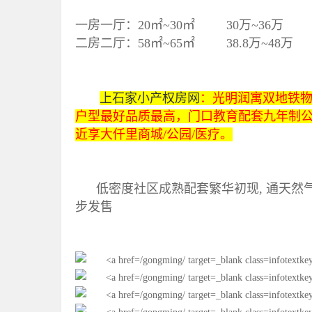
一房一厅：20㎡~30㎡ 30万~36万
二房二厅：58㎡~65㎡ 38.8万~48万
上石家小产权房网
：光明润寓双地铁物
户型最好品质最高，门口教育配套九年制公立
近享大仟里商城/公园/医疗。
低密度社区成熟配套繁华初现, 通天然气2
步发售