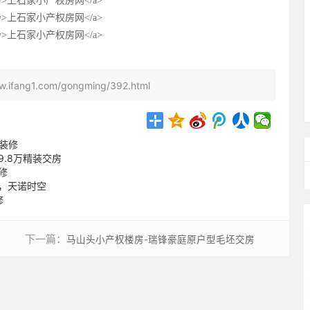
ww.ifang1.com/gongming/392.html
带装修
.8万精装交房
修
，天诺时空
修
下一篇：
马山头小产权楼房-瑞锋豪庭原户型毛坯交房