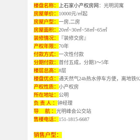
上石家小产权房网
楼盘名称：
：光明润寓
房屋单价：
10000元/㎡起
房屋户型：
一房,二房
房屋面积：
20㎡~30㎡~58㎡~65㎡
装修情况：
『装修交房』
产权年限：
70年
付款方式：
一次性付款
分期付款：
首付五成，分期3～5年
楼层总高：
8层
楼盘优点：
通天然气24h热水停车方便，离地铁9
产权性质：
小产权房
所在地址：
公明
负 责 人 ：
钟经理
导 航 ：
光明峰会公交站
售楼电话：
151-1815-6687
销售户型：