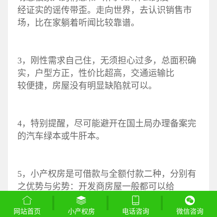
经证实的谣传带歪。走向世界，去认识销售市
场，比在家躺着听闻比较靠谱。
3，刚性需求自己住，无须担心过多，总面积确
实，户型方正，性价比超高，交通运输比
较便捷，房屋没有明显缺陷就可以。
4，特别提醒，尽可能避开在国土局办理备案完
的汽车绿本或牛肝本。
5，小产权房是可借款与全额付款二种，分别有
之优势与劣势：开发商房屋一般都可以给
予借款，好处就是一半首付款更能方便的进入
网站首页
小产权房
电话咨询
微信咨询
车内，贷款利率，自己住数年省下来的租金