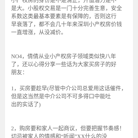
小产权房的身份是不是清正，升值潜力是不
是大。小股权交易是一门十分完善生意，安全
系数这类最基本要素是有保障的，否则这行
早衰落了，都不会几十年来深圳小产权房价钱
一直增涨，从没减价。
NO4，倩倩从业小产权房子领域类似快八年
了，还以心得分享一些话为大家买房子的好
朋友：
1，买房要趁早(尽管中介公司总爱用这话催件，
但是这当然是中介公司不可多得口中能吐
出的实话了)
2，购房要和家人一起商议，但要把握节奏感！
切忌被家人的情感和“听闻”XX什么的没