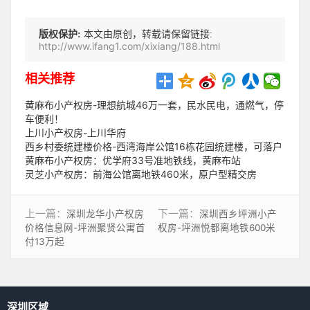
版权保护:
本文由原创，转载请保留链接:
http://www.ifang1.com/xixiang/188.html
相关推荐
黄麻布小产权房-理想航城46万一套，民水民电，通燃气，停
车便利！
上川小产权房-上川华府
西乡村委统建楼价格-西湾海岸公馆16栋花园统建楼，可落户
黄麻布小产权房：优学府33号准地铁线，黄麻布站
灵芝小产权房：前海公馆离地铁460米，原户型精交房
上一篇：
深圳龙华小产权房
下一篇：
深圳西乡坪洲小产
价格信息网-坪洲聚贤公寓首
权房-坪洲悦都离地铁600米
付13万起
深圳区域