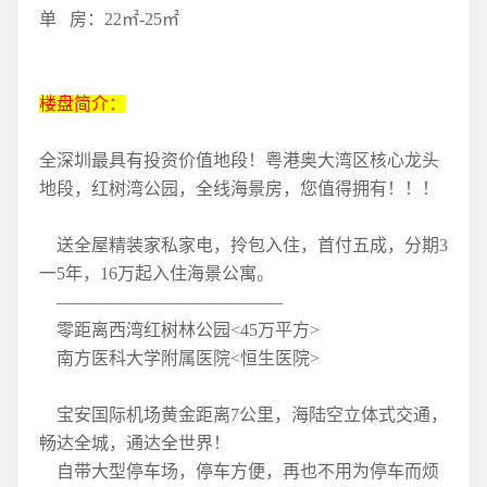
单 房：22㎡-25㎡
楼盘简介：
全深圳最具有投资价值地段！粤港奥大湾区核心龙头
地段，红树湾公园，全线海景房，您值得拥有！！！
送全屋精装家私家电，拎包入住，首付五成，分期3
一5年，16万起入住海景公寓。
—————————————
零距离西湾红树林公园<45万平方>
南方医科大学附属医院<恒生医院>
宝安国际机场黄金距离7公里，海陆空立体式交通，
畅达全城，通达全世界！
自带大型停车场，停车方便，再也不用为停车而烦