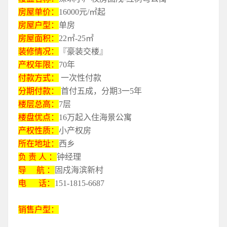
房屋单价：
16000元/㎡起
房屋户型：
单房
房屋面积：
22㎡-25㎡
装修情况：
『豪装交楼』
产权年限：
70年
付款方式：
一次性付款
分期付款：
首付五成，分期3一5年
楼层总高：
7层
楼盘优点：
16万起入住海景公寓
产权性质：
小产权房
所在地址：
西乡
负 责 人 ：
钟经理
导 航 ：
固戍海滨新村
电 话：
151-1815-6687
销售户型：