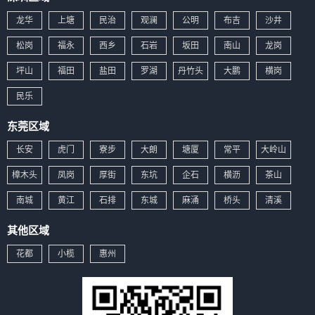
龙华
上塘
民治
观澜
公明
布吉
沙井
松岗
福永
西乡
石岩
坂田
南山
龙岗
坪山
福田
盐田
罗湖
丹竹头
大鹏
横岗
民乐
东莞区域
长安
虎门
寮步
大朗
塘厦
常平
大岭山
樟木头
凤岗
厚街
东坑
企石
横沥
茶山
南城
黄江
石排
东城
麻涌
桥头
清溪
其他区域
花都
小榄
惠州